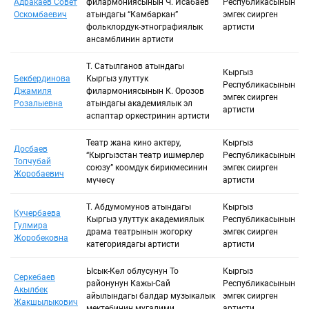
Адракаев Совет
филармониясынын Ч. Исабаев
Республикасынын
Оскомбаевич
атындагы “Камбаркан”
эмгек сиңирген
фольклордук-этнографиялык
артисти
ансамблинин артисти
Т. Сатылганов атындагы
Кыргыз
Бекбердинова
Кыргыз улуттук
Республикасынын
Джамиля
филармониясынын К. Орозов
эмгек сиңирген
Розалыевна
атындагы академиялык эл
артисти
аспаптар оркестринин артисти
Театр жана кино актеру,
Кыргыз
Досбаев
“Кыргызстан театр ишмерлер
Республикасынын
Топчубай
союзу” коомдук бирикмесинин
эмгек сиңирген
Жоробаевич
мүчөсү
артисти
Т. Абдумомунов атындагы
Кыргыз
Кучербаева
Кыргыз улуттук академиялык
Республикасынын
Гулмира
драма театрынын жогорку
эмгек сиңирген
Жоробековна
категориядагы артисти
артисти
Ысык-Көл облусунун Тоң
Кыргыз
Серкебаев
районунун Кажы-Сай
Республикасынын
Акылбек
айылындагы балдар музыкалык
эмгек сиңирген
Жакшылыкович
мектебинин мугалими
артисти