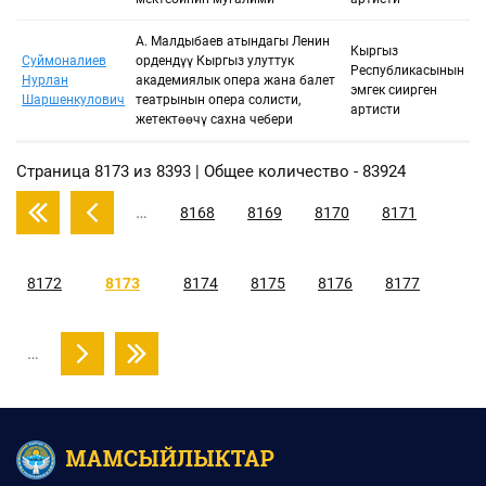
А. Малдыбаев атындагы Ленин
Кыргыз
Суймоналиев
ордендүү Кыргыз улуттук
Республикасынын
Нурлан
академиялык опера жана балет
эмгек сиңирген
Шаршенкулович
театрынын опера солисти,
артисти
жетектөөчү сахна чебери
Страница 8173 из 8393 | Общее количество - 83924
…
8168
8169
8170
8171
8172
8173
8174
8175
8176
8177
…