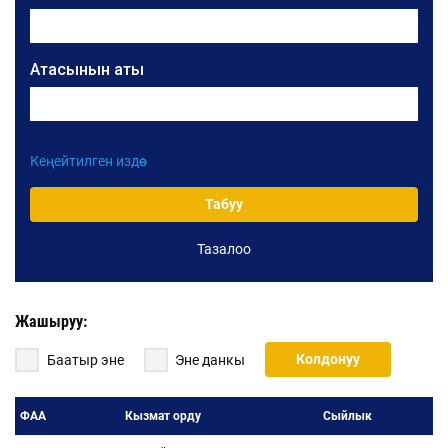
Атасынын аты
Кеңейтилген издөө
Уюмдун аталышы
Табуу
Тазалоо
Жарлыктын номери
Жарлыктын датасы:
Жашыруу:
Жарлыктын датасынан:
Колдонуу
Баатыр эне
Эне данкы
Жарлыктын датасына чейин:
ФАА
Кызмат орду
Сыйлык