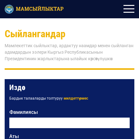
Сыйлангандар
Мамлекеттик сыйлыктар, ардактуу наамдар менен сыйланган
адамдардын ээлери Кыргыз Республикасынын
Президентинин жарлыктарына ылайык көрсөтүлүшкөн
Издөө
Бардык талааларды толтуруу
милдеттүү эмес
Фамилиясы
Аты