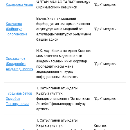
Сыйлыкты тандоо
“АЛТАЙ-МАНАС-ТАЛАС” коомдук
Кадырова Анаш
"Даңк" медалы
бирикмесинин кеңешчиси
Ырчы, Улуттук маданий
Негизги сөз
Калчаева
борбордун эл чыгармачылыгын
Жайнагул
өнүктүрүү жана маданий эс
"Даңк" медалы
Тологоновна
алууларды уюштуруу бөлүмүнүн
башкы адиси
Сыйланып жаткан адамдын түрү:
И.К. Ахунбаев атындагы Кыргыз
мамлекеттик медициналык
Орозакунов
академиясынын ички оорулар
Жолдошбек
"Даңк" медалы
пропедевтикасы жана
Абдыкадырович
эндокринология курсу
кафедрасынын башчысы
Т. Сатылганов атындагы
Турдумамбетов
Кыргыз улуттук
Омурбек
филармониясынын “Эл ырчысы
"Даңк" медалы
Токтосунович
Эстебес” фольклордук тобунун
артисти
Т. Сатылганов атындагы
Кыргыз улуттук
Кыргыз