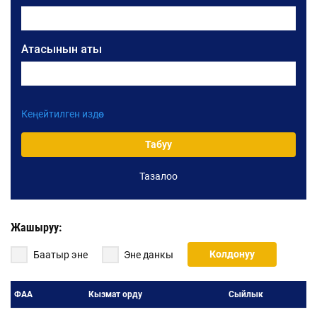
Атасынын аты
Кеңейтилген издөө
Уюмдун аталышы
Табуу
Тазалоо
Жарлыктын номери
Жарлыктын датасы:
Жашыруу:
Жарлыктын датасынан:
Колдонуу
Баатыр эне
Эне данкы
Жарлыктын датасына чейин:
ФАА
Кызмат орду
Сыйлык