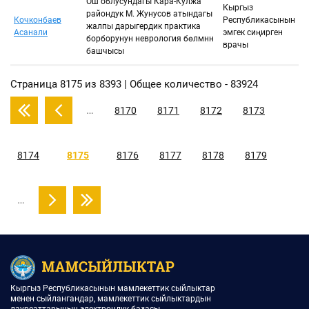
Ош облусундагы Кара-Кулжа
Кыргыз
райондук М. Жунусов атындагы
Кочконбаев
Республикасынын
жалпы дарыгердик практика
Асанали
эмгек сиңирген
борборунун неврология бөлүмүнүн
врачы
башчысы
Страница 8175 из 8393 | Общее количество - 83924
…
8170
8171
8172
8173
8174
8175
8176
8177
8178
8179
…
Кыргыз Республикасынын мамлекеттик сыйлыктар
менен сыйлангандар, мамлекеттик сыйлыктардын