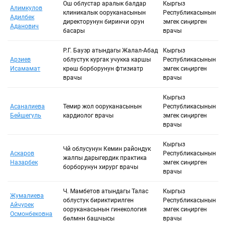
Сыйлыкты тандоо
Ош облустар аралык балдар
Кыргыз
Алимкулов
клиникалык ооруканасынын
Республикасынын
Адилбек
директорунун биринчи орун
эмгек сиңирген
Аданович
басары
врачы
Негизги сөз
Р.Г. Бауэр атындагы Жалал-Абад
Кыргыз
Арзиев
облустук кургак учукка каршы
Республикасынын
Исамамат
күрөшүү борборунун фтизиатр
эмгек сиңирген
Сыйланып жаткан адамдын түрү:
врачы
врачы
Кыргыз
Асаналиева
Темир жол ооруканасынын
Республикасынын
Бейшегуль
кардиолог врачы
эмгек сиңирген
врачы
Кыргыз
Чүй облусунун Кемин райондук
Аскаров
Республикасынын
жалпы дарыгердик практика
Назарбек
эмгек сиңирген
борборунун хирург врачы
врачы
Ч. Мамбетов атындагы Талас
Кыргыз
Жумалиева
облустук бириктирилген
Республикасынын
Айчурек
ооруканасынын гинекология
эмгек сиңирген
Осмонбековна
бөлүмүнүн башчысы
врачы