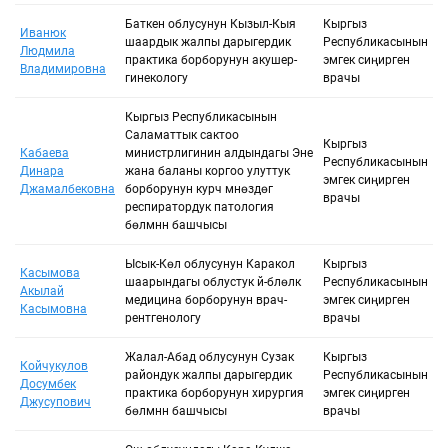
Баткен облусунун Кызыл-Кыя
Кыргыз
Иванюк
шаардык жалпы дарыгердик
Республикасынын
Людмила
практика борборунун акушер-
эмгек сиңирген
Владимировна
гинекологу
врачы
Кыргыз Республикасынын
Саламаттык сактоо
Кыргыз
Кабаева
министрлигинин алдындагы Эне
Республикасынын
Динара
жана баланы коргоо улуттук
эмгек сиңирген
Джамалбековна
борборунун курч мүнөздөгү
врачы
респиратордук патология
бөлүмүнүн башчысы
Ысык-Көл облусунун Каракол
Кыргыз
Касымова
шаарындагы облустук үй-бүлөлүк
Республикасынын
Акылай
медицина борборунун врач-
эмгек сиңирген
Касымовна
рентгенологу
врачы
Жалал-Абад облусунун Сузак
Кыргыз
Койчукулов
райондук жалпы дарыгердик
Республикасынын
Досумбек
практика борборунун хирургия
эмгек сиңирген
Джусупович
бөлүмүнүн башчысы
врачы