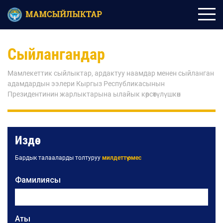
Сыйлангандар
Мамлекеттик сыйлыктар, ардактуу наамдар менен сыйланган
адамдардын ээлери Кыргыз Республикасынын
Президентинин жарлыктарына ылайык көрсөтүлүшкөн
Издөө
Бардык талааларды толтуруу
милдеттүү эмес
Фамилиясы
Аты