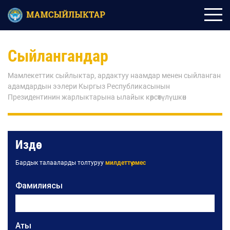
Сыйлангандар
Мамлекеттик сыйлыктар, ардактуу наамдар менен сыйланган
адамдардын ээлери Кыргыз Республикасынын
Президентинин жарлыктарына ылайык көрсөтүлүшкөн
Издөө
Бардык талааларды толтуруу
милдеттүү эмес
Фамилиясы
Аты