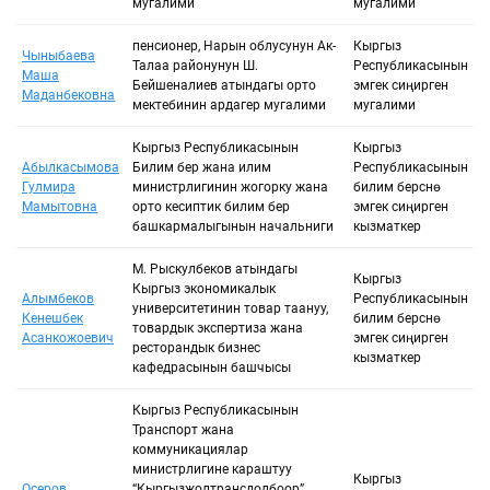
мугалими
мугалими
пенсионер, Нарын облусунун Ак-
Кыргыз
Чыныбаева
Талаа районунун Ш.
Республикасынын
Маша
Бейшеналиев атындагы орто
эмгек сиңирген
Маданбековна
мектебинин ардагер мугалими
мугалими
Кыргыз Республикасынын
Кыргыз
Абылкасымова
Билим берүү жана илим
Республикасынын
Гулмира
министрлигинин жогорку жана
билим берүүсүнө
Мамытовна
орто кесиптик билим берүү
эмгек сиңирген
башкармалыгынын начальниги
кызматкер
М. Рыскулбеков атындагы
Кыргыз
Кыргыз экономикалык
Алымбеков
Республикасынын
университетинин товар таануу,
Кенешбек
билим берүүсүнө
товардык экспертиза жана
Асанкожоевич
эмгек сиңирген
ресторандык бизнес
кызматкер
кафедрасынын башчысы
Кыргыз Республикасынын
Транспорт жана
коммуникациялар
министрлигине караштуу
Кыргыз
Осеров
“Кыргызжолтрансдолбоор”