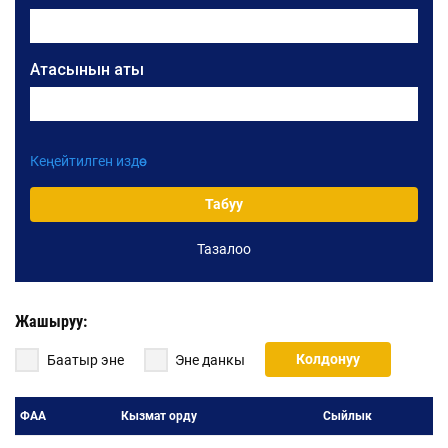
Атасынын аты
Кеңейтилген издөө
Уюмдун аталышы
Табуу
Тазалоо
Жарлыктын номери
Жарлыктын датасы:
Жашыруу:
Жарлыктын датасынан:
Колдонуу
Баатыр эне
Эне данкы
Жарлыктын датасына чейин:
ФАА
Кызмат орду
Сыйлык