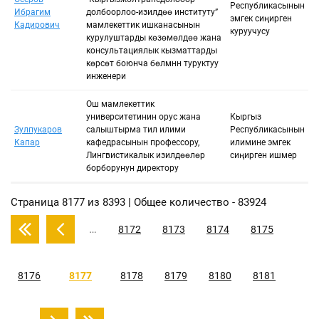
Республикасынын
Ибрагим
долбоорлоо-изилдөө институту”
эмгек сиңирген
Кадирович
мамлекеттик ишканасынын
куруучусу
курулуштарды көзөмөлдөө жана
консультациялык кызматтарды
көрсөтүү боюнча бөлүмүнүн туруктуу
инженери
Ош мамлекеттик
университетинин орус жана
Кыргыз
Зулпукаров
салыштырма тил илими
Республикасынын
Капар
кафедрасынын профессору,
илимине эмгек
Лингвистикалык изилдөөлөр
сиңирген ишмер
борборунун директору
Страница 8177 из 8393 | Общее количество - 83924
…
8172
8173
8174
8175
8176
8177
8178
8179
8180
8181