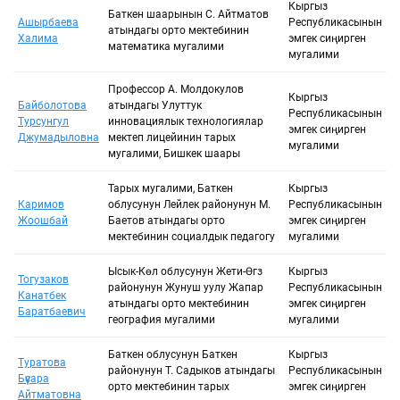
Сыйлыкты тандоо
Кыргыз
Баткен шаарынын С. Айтматов
Ашырбаева
Республикасынын
атындагы орто мектебинин
Халима
эмгек сиңирген
математика мугалими
мугалими
Негизги сөз
Профессор А. Молдокулов
Кыргыз
Байболотова
атындагы Улуттук
Республикасынын
Турсунгул
инновациялык технологиялар
эмгек сиңирген
Джумадыловна
Сыйланып жаткан адамдын түрү:
мектеп лицейинин тарых
мугалими
мугалими, Бишкек шаары
Тарых мугалими, Баткен
Кыргыз
Каримов
облусунун Лейлек районунун М.
Республикасынын
Жоошбай
Баетов атындагы орто
эмгек сиңирген
мектебинин социалдык педагогу
мугалими
Ысык-Көл облусунун Жети-Өгүз
Кыргыз
Тогузаков
районунун Жунуш уулу Жапар
Республикасынын
Канатбек
атындагы орто мектебинин
эмгек сиңирген
Баратбаевич
география мугалими
мугалими
Баткен облусунун Баткен
Кыргыз
Туратова
районунун Т. Садыков атындагы
Республикасынын
Бүүсара
орто мектебинин тарых
эмгек сиңирген
Айтматовна