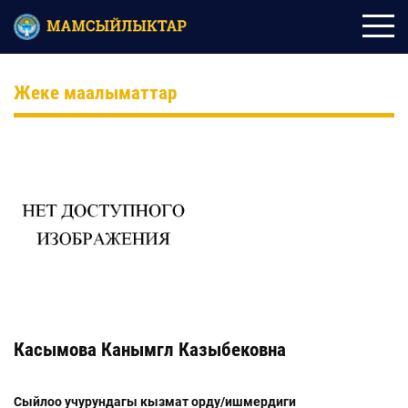
Жеке маалыматтар
Касымова Канымгүл Казыбековна
Сыйлоо учурундагы кызмат орду/ишмердиги