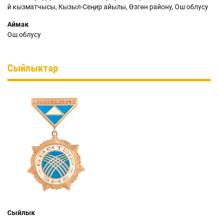
үй кызматчысы, Кызыл-Сеңир айылы, Өзгөн району, Ош облусу
Аймак
Ош облусу
Сыйлыктар
Сыйлык