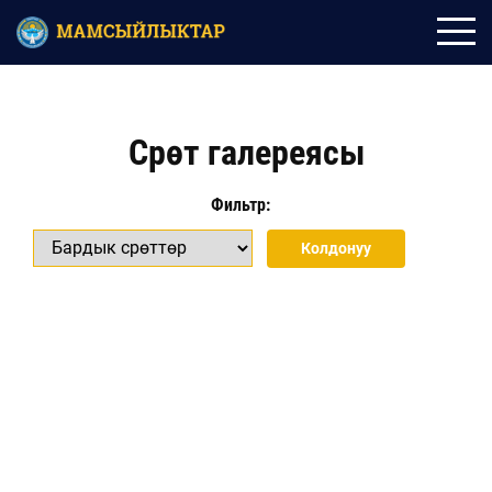
Сүрөт галереясы
Фильтр: