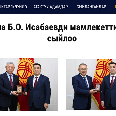
КТАР ЖӨНҮНДӨ
АТАКТУУ АДАМДАР
СЫЙЛАНГАНДАР
а Б.О. Исабаевди мамлекетт
сыйлоо