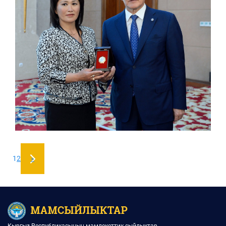
1
2
»