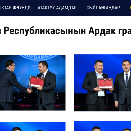
КТАР ЖӨНҮНДӨ
АТАКТУУ АДАМДАР
СЫЙЛАНГАНДАР
 Республикасынын Ардак гр