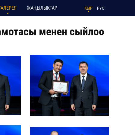
ГАЛЕРЕЯ
ЖАҢЫЛЫКТАР
КЫР
РУС
амотасы менен сыйлоо