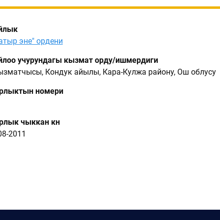
йлык
атыр эне" ордени
лоо учурундагы кызмат орду/ишмердиги
кызматчысы, Кондук айылы, Кара-Кулжа району, Ош облусу
рлыктын номери
лык чыккан күнү
08-2011