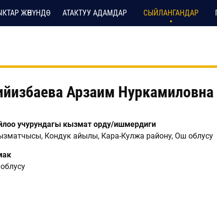
КТАР ЖӨНҮНДӨ
АТАКТУУ АДАМДАР
СЫЙЛАНГАНДАР
ийизбаева Арзаим Нуркамиловна
лоо учурундагы кызмат орду/ишмердиги
кызматчысы, Кондук айылы, Кара-Кулжа району, Ош облусу
мак
облусу