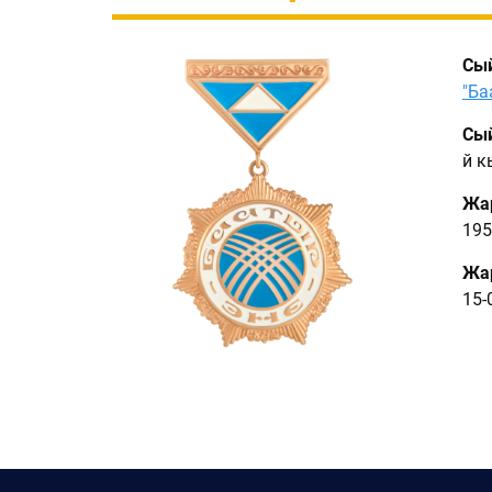
Сы
"Ба
Сый
үй 
Жа
195
Жар
15-