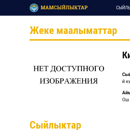
СЫЙЛЫ
Жеке маалыматтар
К
Сый
үй 
Ай
Ош 
Сыйлыктар