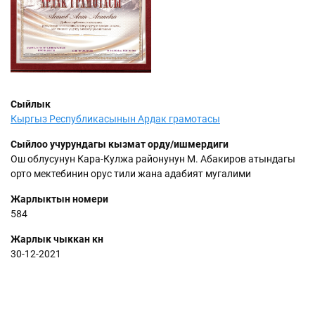
Сыйлык
Кыргыз Республикасынын Ардак грамотасы
Сыйлоо учурундагы кызмат орду/ишмердиги
Ош облусунун Кара-Кулжа районунун М. Абакиров атындагы
орто мектебинин орус тили жана адабият мугалими
Жарлыктын номери
584
Жарлык чыккан күнү
30-12-2021