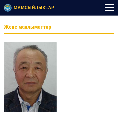
Жеке маалыматтар