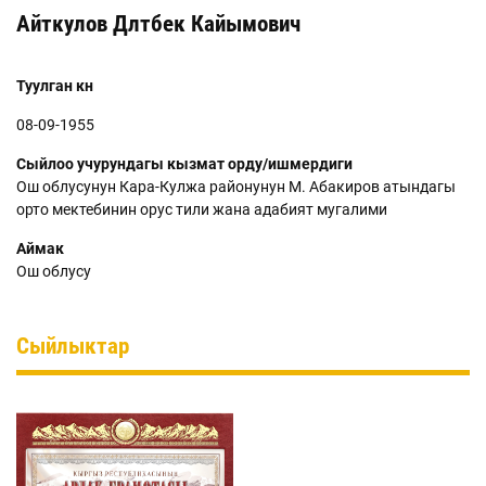
Айткулов Дөөлөтбек Кайымович
Туулган күнү
08-09-1955
Сыйлоо учурундагы кызмат орду/ишмердиги
Ош облусунун Кара-Кулжа районунун М. Абакиров атындагы
орто мектебинин орус тили жана адабият мугалими
Аймак
Ош облусу
Сыйлыктар