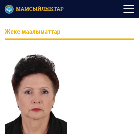
Жеке маалыматтар