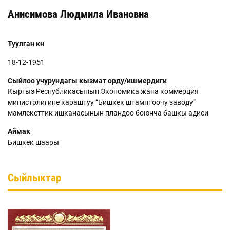
Анисимова Людмила Ивановна
Туулган күнү
18-12-1951
Сыйлоо учурундагы кызмат орду/ишмердиги
Кыргыз Республикасынын Экономика жана коммерция
министрлигине караштуу “Бишкек штамптоочу заводу”
мамлекеттик ишканасынын пландоо боюнча башкы адиси
Аймак
Бишкек шаары
Сыйлыктар