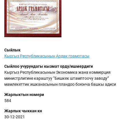
Сыйлык
Кыргыз Республикасынын Ардак грамотасы
Сыйлоо учурундагы кызмат орду/ишмердиги
Кыргыз Республикасынын Экономика жана коммерция
министрлигине караштуу “Бишкек штамптоочу заводу”
мамлекеттик ишканасынын пландоо боюнча башкы адиси
Жарлыктын номери
584
Жарлык чыккан күнү
30-12-2021