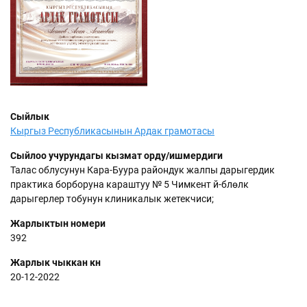
Сыйлык
Кыргыз Республикасынын Ардак грамотасы
Сыйлоо учурундагы кызмат орду/ишмердиги
Талас облусунун Кара-Буура райондук жалпы дарыгердик
практика борборуна караштуу № 5 Чимкент үй-бүлөлүк
дарыгерлер тобунун клиникалык жетекчиси;
Жарлыктын номери
392
Жарлык чыккан күнү
20-12-2022