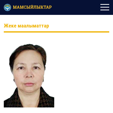
Жеке маалыматтар