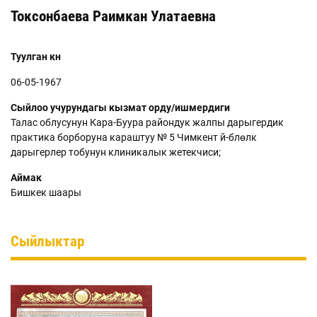
Токсонбаева Раимкан Улатаевна
Туулган күнү
06-05-1967
Сыйлоо учурундагы кызмат орду/ишмердиги
Талас облусунун Кара-Буура райондук жалпы дарыгердик
практика борборуна караштуу № 5 Чимкент үй-бүлөлүк
дарыгерлер тобунун клиникалык жетекчиси;
Аймак
Бишкек шаары
Сыйлыктар