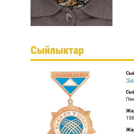
Сыйлыктар
Сы
"Ба
Сый
Пен
Жа
158
Жар