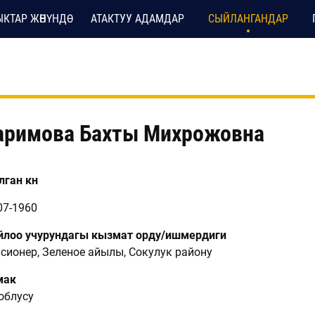
КТАР ЖӨНҮНДӨ
АТАКТУУ АДАМДАР
СЫЙЛАНГАНДАР
аримова Бахты Михрожовна
ган күнү
07-1960
лоо учурундагы кызмат орду/ишмердиги
сионер, Зеленое айылы, Сокулук району
мак
 облусу