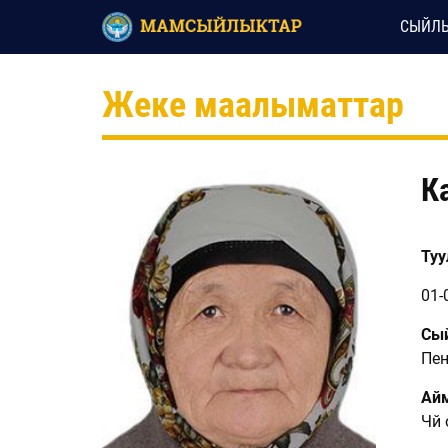
СЫЙЛЫ
Жеке маалыматтар
К
Туул
01-
Сый
Пен
Ай
Чүй