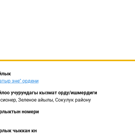
йлык
атыр эне" ордени
лоо учурундагы кызмат орду/ишмердиги
сионер, Зеленое айылы, Сокулук району
рлыктын номери
лык чыккан күнү