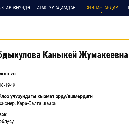
КТАР ЖӨНҮНДӨ
АТАКТУУ АДАМДАР
СЫЙЛАНГАНДАР
бдыкулова Каныкей Жумакеевна
ган күнү
08-1949
лоо учурундагы кызмат орду/ишмердиги
сионер, Кара-Балта шаары
мак
 облусу