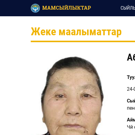
СЫЙЛЫ
Жеке маалыматтар
А
Туул
24-
Сый
пен
Ай
Чүй