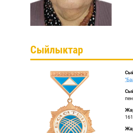
Сыйлыктар
Сы
"Ба
Сый
пен
Жа
161
Жар