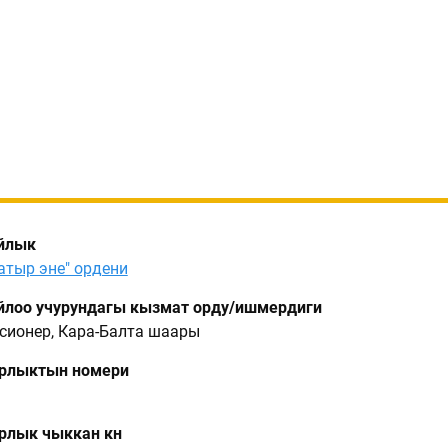
йлык
атыр эне" ордени
лоо учурундагы кызмат орду/ишмердиги
сионер, Кара-Балта шаары
рлыктын номери
лык чыккан күнү