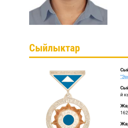
Сыйлыктар
Сы
"Эн
Сый
Үй 
Жа
162
Жар