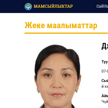
СЫЙЛЫ
Жеке маалыматтар
Д
Туул
07-
Сый
Үй 
Ай
Чүй