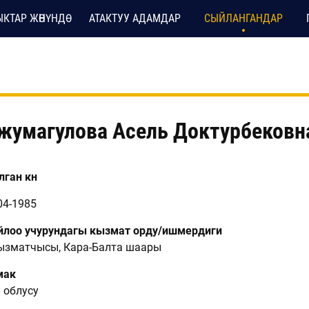
КТАР ЖӨНҮНДӨ
АТАКТУУ АДАМДАР
СЫЙЛАНГАНДАР
жумагулова Асель Доктурбековн
ган күнү
04-1985
лоо учурундагы кызмат орду/ишмердиги
кызматчысы, Кара-Балта шаары
мак
 облусу