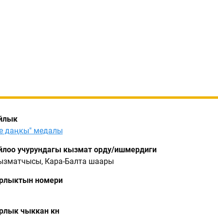
йлык
е даңкы" медалы
лоо учурундагы кызмат орду/ишмердиги
кызматчысы, Кара-Балта шаары
рлыктын номери
лык чыккан күнү