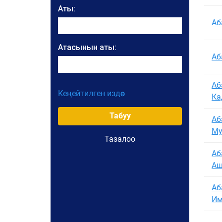
Аты:
Аб
Атасынын аты:
Аб
Аб
Кеңейтилген издөө
Ка
Уюмдун аталышы:
Табуу
Аб
Му
Жарлыктын номери
Тазалоо
Аб
Жарлыктын датасы:
Аш
Аб
Жарлыктын датасынан:
Им
Жарлыктын датасына чейин: