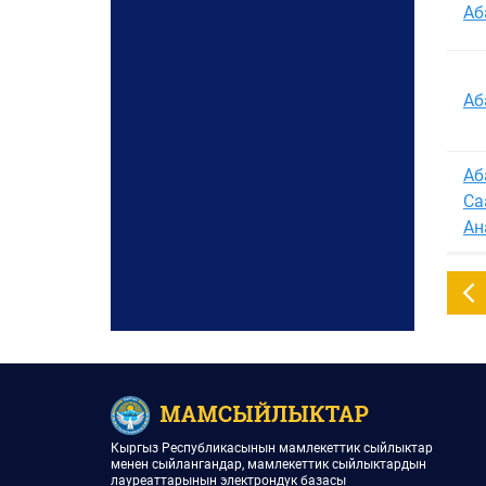
Аб
Сыйлыктын түрү:
Аб
Негизги сөз
Аб
Са
Ан
Кыргыз Республикасынын мамлекеттик сыйлыктар
менен сыйлангандар, мамлекеттик сыйлыктардын
лауреаттарынын электрондук базасы