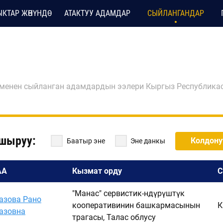
КТАР ЖӨНҮНДӨ
АТАКТУУ АДАМДАР
СЫЙЛАНГАНДАР
 менен сыйланган адамдардын ээлери Кыргыз Республик
шыруу:
Колдону
Баатыр эне
Эне данкы
АА
Кызмат орду
С
"Манас" сервистик-өндүрүштүк
азова Рано
кооперативинин башкармасынын
К
азовна
төрагасы, Талас облусу