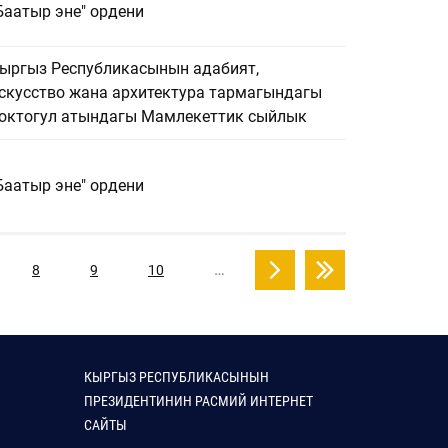
Баатыр эне" ордени
ыргыз Республикасынын адабият,
скусство жана архитектура тармагындагы
октогул атындагы Мамлекеттик сыйлык
Баатыр эне" ордени
…
8
9
10
КЫРГЫЗ РЕСПУБЛИКАСЫНЫН
ПРЕЗИДЕНТИНИН РАСМИЙ ИНТЕРНЕТ
САЙТЫ