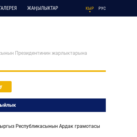
ГАЛЕРЕЯ
ЖАҢЫЛЫКТАР
КЫР
РУС
асынын Президентинин жарлыктарына
у
ыйлык
ыргыз Республикасынын Ардак грамотасы