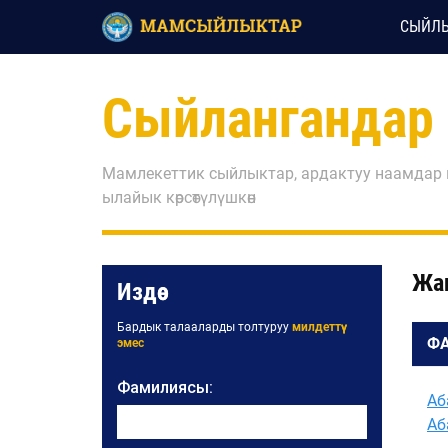
СЫЙЛЫ
Сыйлангандар
Мамлекеттик сыйлыктар, ардактуу наамдар
ылайык көрсөтүлүшкөн
Жа
Издөө
Бардык талааларды толтуруу
милдеттүү
Ф
эмес
Фамилиясы:
Аб
Аб