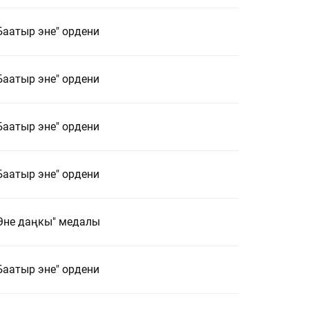
Баатыр эне" ордени
Баатыр эне" ордени
Баатыр эне" ордени
Баатыр эне" ордени
Эне даңкы" медалы
Баатыр эне" ордени