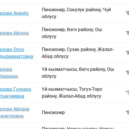
Пенсионер, Сокулук району, Чүй
азова Анарбү
"
облусу
Пенсионер, Өзгөн району, Ош
азова Айсана
"
облусу
азова Ороз
Пенсионер, Сузак району, Жалал-
"
дырмаматовна
Абад облусу
азова
Үй кызматчысы, Өзгөн району, Ош
"
барахан
облусу
азова Гүлнара
Үй кызматчысы, Тогуз-Торо
"
тыкчиевна
району, Жалал-Абад облусу
азова Айдана
Пенсионер
"
анкуловна
Пенсионер, Нарын шаары, Нарын