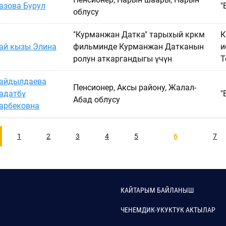
азова Бурул
"
облусу
"Курманжан Датка" тарыхый көркөм
К
ай кызы Элина
фильминде Курманжан Датканын
и
ролун аткаргандыгы үчүн
Т
айдылдаева
Пенсионер, Аксы району, Жалал-
адатбү
"
Абад облусу
арбековна
1
2
3
4
5
6
7
КАЙТАРЫМ БАЙЛАНЫШ
ЧЕНЕМДИК-УКУКТУК АКТЫЛАР