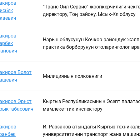
акиров
“Транс Ойл Сервис” жоопкерчилиги чект
исбек
директору, Тоң району, Ысык-Көл облусу
каевич
акиров
Нарын облусунун Кочкор райондук жал
арбек
практика борборунун отоларинголог вр
анович
акиров Болот
Милициянын полковниги
ашевич
акиров Эрнст
Кыргыз Республикасынын Эсептөө палат
рыктабасович
мамлекеттик инспектору
акиров
И. Раззаков атындагы Кыргыз техникал
ранбек
университетинин транспорт жана машин