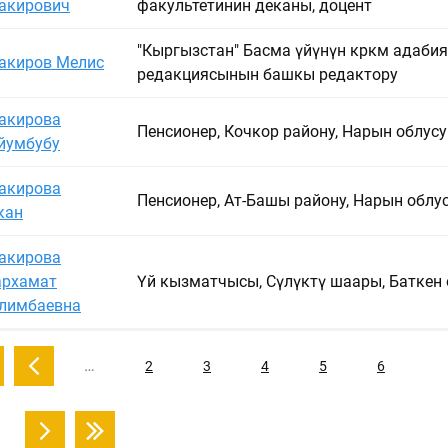
акирович
факультетинин деканы, доцент
"Кыргызстан" Басма үйүнүн көркөм адаби
акиров Мелис
редакциясынын башкы редактору
акирова
Пенсионер, Кочкор району, Нарын облусу
йумбубу
акирова
Пенсионер, Ат-Башы району, Нарын облу
кан
акирова
рхамат
Үй кызматчысы, Сүлүктү шаары, Баткен 
лимбаевна
…
2
3
4
5
6