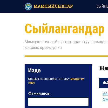
СЫЙЛЫ
Сыйлангандар
Мамлекеттик сыйлыктар, ардактуу наамдар
ылайык көрсөтүлүшкөн
Жа
Издөө
Бардык талааларды толтуруу
милдеттүү
Ф
эмес
Фамилиясы:
Аб
Эм