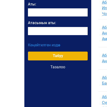
Аб
Аты:
Ил
Чо
Атасынын аты:
Аб
Ан
Ам
Кеңейтилген издөө
Уюмдун аталышы:
Аб
Табуу
Ан
Жарлыктын номери
Тазалоо
Аб
Жарлыктын датасы:
Ба
Жарлыктын датасынан:
Аб
Су
Жарлыктын датасына чейин: