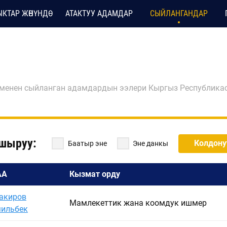
КТАР ЖӨНҮНДӨ
АТАКТУУ АДАМДАР
СЫЙЛАНГАНДАР
 менен сыйланган адамдардын ээлери Кыргыз Республик
шыруу:
Колдону
Баатыр эне
Эне данкы
АА
Кызмат орду
акиров
Мамлекеттик жана коомдук ишмер
ильбек