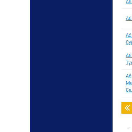
Аб
Сыйлыктын түрү:
Аб
Негизги сөз
Аб
Су
Аб
Ту
Аб
Ма
Са
…