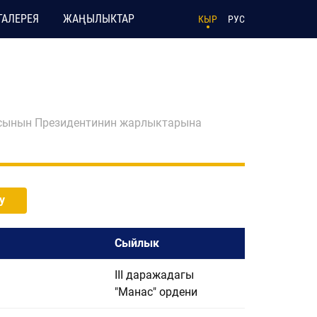
ГАЛЕРЕЯ
ЖАҢЫЛЫКТАР
КЫР
РУС
асынын Президентинин жарлыктарына
у
Сыйлык
III даражадагы
"Манас" ордени