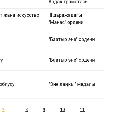
Ардак грамотасы
ят жана искусство
III даражадагы
"Манас" ордени
"Баатыр эне" ордени
су
"Баатыр эне" ордени
облусу
"Эне даңкы" медалы
7
8
9
10
11