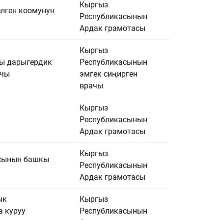
Кыргыз
елген коомунун
Республикасынын
Ардак грамотасы
Кыргыз
пы дарыгердик
Республикасынын
ачы
эмгек сиңирген
врачы
Кыргыз
Республикасынын
Ардак грамотасы
Кыргыз
асынын башкы
Республикасынын
Ардак грамотасы
ык
Кыргыз
а куруу
Республикасынын