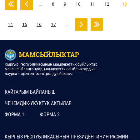
…
8
9
10
11
12
13
…
14
15
16
17
Кыргыз Республикасынын мамлекеттик сыйлыктар
менен сыйлангандар, мамлекеттик сыйлыктардын
лауреаттарынын электрондук базасы
КАЙТАРЫМ БАЙЛАНЫШ
ЧЕНЕМДИК-УКУКТУК АКТЫЛАР
ФОРМА 1
ФОРМА 2
КЫРГЫЗ РЕСПУБЛИКАСЫНЫН ПРЕЗИДЕНТИНИН РАСМИЙ