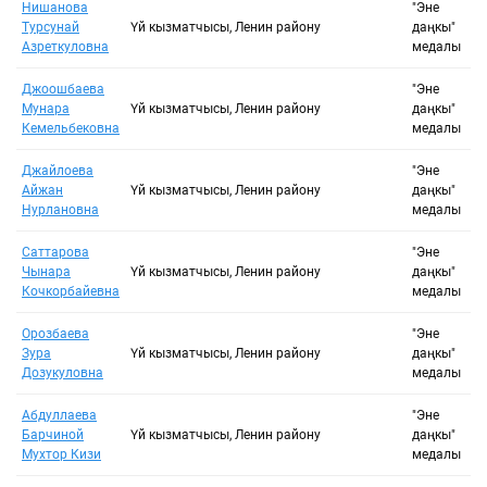
Сыйлыкты тандоо
Нишанова
"Эне
Турсунай
Үй кызматчысы, Ленин району
даңкы"
Азреткуловна
медалы
Негизги сөз
Джоошбаева
"Эне
Мунара
Үй кызматчысы, Ленин району
даңкы"
Кемельбековна
медалы
Сыйланып жаткан адамдын түрү:
Джайлоева
"Эне
Айжан
Үй кызматчысы, Ленин району
даңкы"
Нурлановна
медалы
Саттарова
"Эне
Чынара
Үй кызматчысы, Ленин району
даңкы"
Кочкорбайевна
медалы
Орозбаева
"Эне
Зура
Үй кызматчысы, Ленин району
даңкы"
Дозукуловна
медалы
Абдуллаева
"Эне
Барчиной
Үй кызматчысы, Ленин району
даңкы"
Мухтор Кизи
медалы