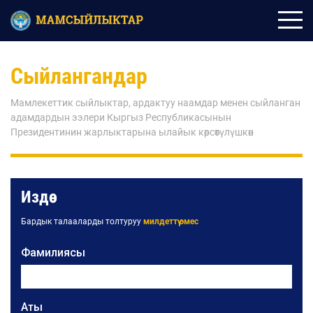
Сыйлангандар
Мамлекеттик сыйлыктар, ардактуу наамдар менен сыйланган
адамдардын ээлери Кыргыз Республикасынын
Президентинин жарлыктарына ылайык көрсөтүлүшкөн
Издөө
Бардык талааларды толтуруу
милдеттүү эмес
Фамилиясы
Аты