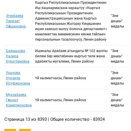
Кыргыз Республикасынын Президентинин
Иш башкармасына караштуу «Кыргыз
Республикасынын Президентинин
Этекбаева
"Эне
Администрациясынын жана Кыргыз
Перизат
даңкы"
Республикасынын Жогорку Кеңешинин
Дүйшөновна
медалы
ишин камсыз кылуу боюнча департамент»
мамлекеттик мекемесинин кенже тейлөөчү
персоналынын тазалоочусу, Ленин району
Баяманова
Ишеналы Арабаев атындагы № 102 жалпы
"Эне
Назира
билим берүү мектебинин кыргыз тили жана
даңкы"
Кубатбековна
адабияты мугалими, Ленин району
медалы
Уралова
"Эне
Нурзида
Үй кызматчысы, Ленин району
даңкы"
Юсуфжановна
медалы
Мурзабаева
"Эне
Гүльназ
Үй кызматчысы, Ленин району
даңкы"
Комилжоновна
медалы
Страница 13 из 8393 | Общее количество - 83924