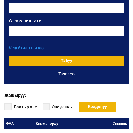
Атасынын аты
Кеңейтилген издөө
Уюмдун аталышы
Табуу
Тазалоо
Жарлыктын номери
Жарлыктын датасы:
Жашыруу:
Жарлыктын датасынан:
Колдонуу
Баатыр эне
Эне данкы
Жарлыктын датасына чейин:
ФАА
Кызмат орду
Сыйлык