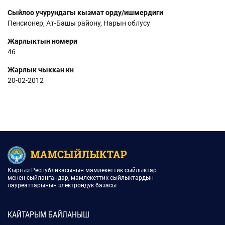
Сыйлоо учурундагы кызмат орду/ишмердиги
Пенсионер, Ат-Башы району, Нарын облусу
Жарлыктын номери
46
Жарлык чыккан күнү
20-02-2012
Кыргыз Республикасынын мамлекеттик сыйлыктар
менен сыйлангандар, мамлекеттик сыйлыктардын
лауреаттарынын электрондук базасы
КАЙТАРЫМ БАЙЛАНЫШ