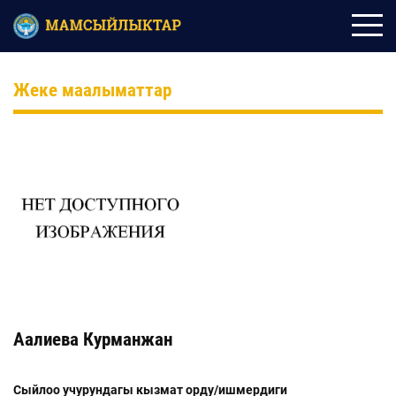
Жеке маалыматтар
Аалиева Курманжан
Сыйлоо учурундагы кызмат орду/ишмердиги