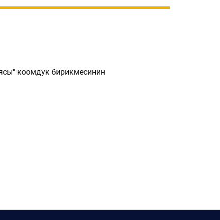
ясы" коомдук бирикмесинин