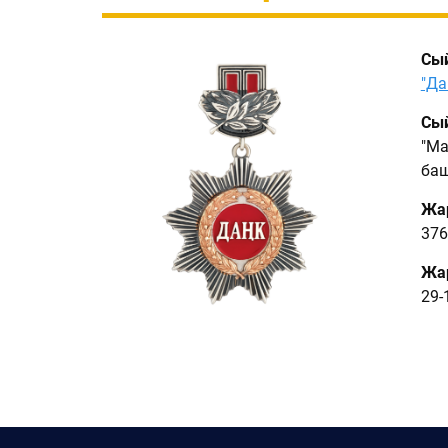
Сы
"Да
Сый
"Ма
ба
Жа
376
Жар
29-