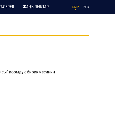
ГАЛЕРЕЯ
ЖАҢЫЛЫКТАР
КЫР
РУС
ясы" коомдук бирикмесинин