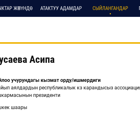
КТАР ЖӨНҮНДӨ
АТАКТУУ АДАМДАР
СЫЙЛАНГАНДАР
усаева Асипа
лоо учурундагы кызмат орду/ишмердиги
йып аялдардын республикалык көз карандысыз ассоциаци
шкармасынын президенти
шкек шаары