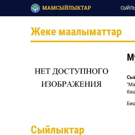
СЫЙЛЫ
Жеке маалыматтар
М
Сый
"Ма
ба
Би
Сыйлыктар