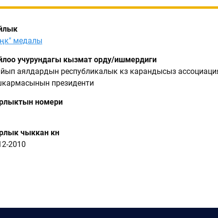
йлык
ңк" медалы
лоо учурундагы кызмат орду/ишмердиги
йып аялдардын республикалык көз карандысыз ассоциаци
шкармасынын президенти
рлыктын номери
лык чыккан күнү
12-2010