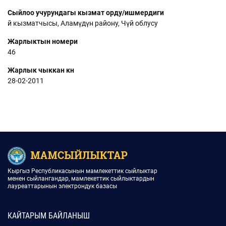
Сыйлоо учурундагы кызмат орду/ишмердиги
Үй кызматчысы, Аламүдүн району, Чүй облусу
Жарлыктын номери
46
Жарлык чыккан күнү
28-02-2011
Кыргыз Республикасынын мамлекеттик сыйлыктар
менен сыйлангандар, мамлекеттик сыйлыктардын
лауреаттарынын электрондук базасы
КАЙТАРЫМ БАЙЛАНЫШ