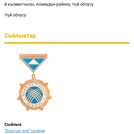
Үй кызматчысы, Аламүдүн району, Чүй облусу
Чүй облусу
Сыйлыктар
Сыйлык
"Баатыр эне" ордени